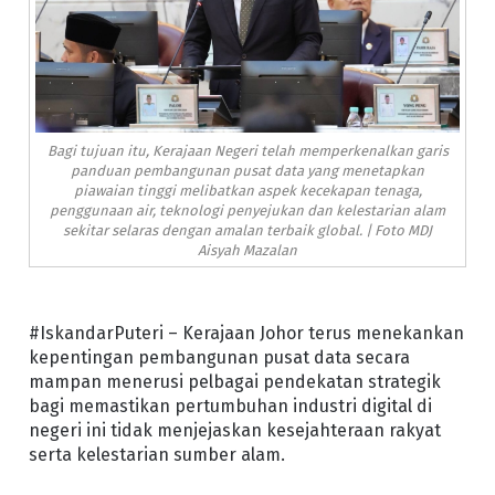
Bagi tujuan itu, Kerajaan Negeri telah memperkenalkan garis
panduan pembangunan pusat data yang menetapkan
piawaian tinggi melibatkan aspek kecekapan tenaga,
penggunaan air, teknologi penyejukan dan kelestarian alam
sekitar selaras dengan amalan terbaik global. | Foto MDJ
Aisyah Mazalan
#IskandarPuteri – Kerajaan Johor terus menekankan
kepentingan pembangunan pusat data secara
mampan menerusi pelbagai pendekatan strategik
bagi memastikan pertumbuhan industri digital di
negeri ini tidak menjejaskan kesejahteraan rakyat
serta kelestarian sumber alam.