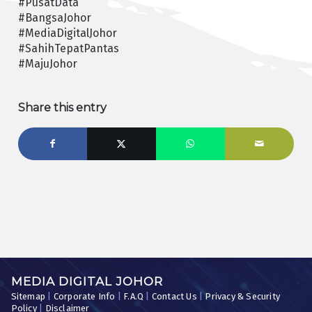
#PusatData
#BangsaJohor
#MediaDigitalJohor
#SahihTepatPantas
#MajuJohor
Share this entry
MEDIA DIGITAL JOHOR
Sitemap
|
Corporate Info
|
F.A.Q
|
Contact Us
|
Privacy & Security
Policy
|
Disclaimer