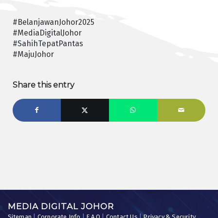
#BelanjawanJohor2025
#MediaDigitalJohor
#SahihTepatPantas
#MajuJohor
Share this entry
MEDIA DIGITAL JOHOR
Sitemap
|
Corporate Info
|
F.A.Q
|
Contact Us
|
Privacy & Security