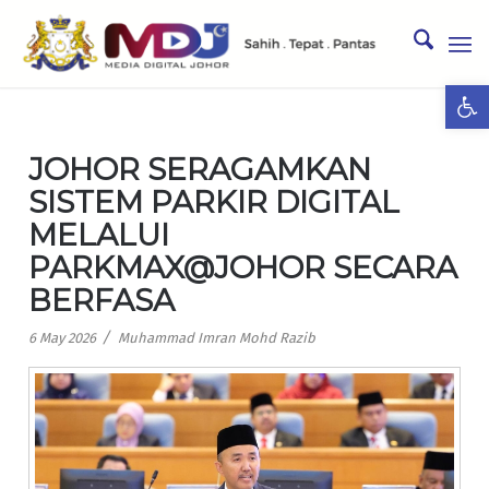
Ope
JOHOR SERAGAMKAN
SISTEM PARKIR DIGITAL
MELALUI
PARKMAX@JOHOR SECARA
BERFASA
/
6 May 2026
Muhammad Imran Mohd Razib