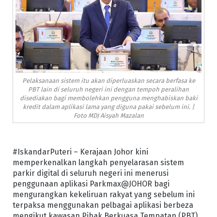
Pelaksanaan sistem itu akan diperluaskan secara berfasa ke
PBT lain di seluruh negeri ini dengan tempoh peralihan
disediakan bagi membolehkan pengguna menghabiskan baki
kredit dalam aplikasi lama yang diguna pakai sebelum ini. |
Foto MDJ Aisyah Mazalan
#IskandarPuteri – Kerajaan Johor kini
memperkenalkan langkah penyelarasan sistem
parkir digital di seluruh negeri ini menerusi
penggunaan aplikasi Parkmax@JOHOR bagi
mengurangkan kekeliruan rakyat yang sebelum ini
terpaksa menggunakan pelbagai aplikasi berbeza
mengikut kawasan Pihak Berkuasa Tempatan (PBT).