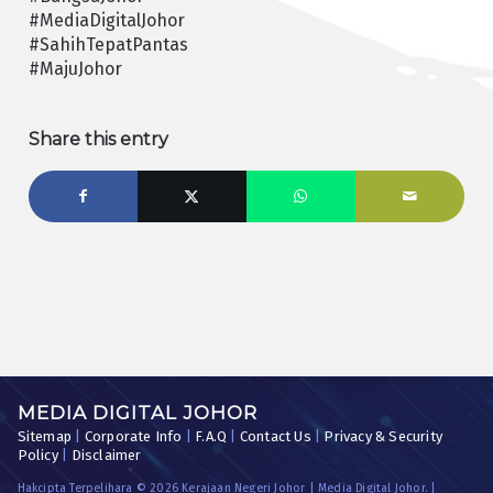
#MediaDigitalJohor
#SahihTepatPantas
#MajuJohor
Share this entry
MEDIA DIGITAL JOHOR
Sitemap
|
Corporate Info
|
F.A.Q
|
Contact Us
|
Privacy & Security
Policy
|
Disclaimer
Hakcipta Terpelihara © 2026 Kerajaan Negeri Johor | Media Digital Johor. |