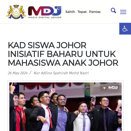
Ope
KAD SISWA JOHOR
INISIATIF BAHARU UNTUK
MAHASISWA ANAK JOHOR
/
26 May 2024
Nur Adlina Syahirah Mohd Nazri