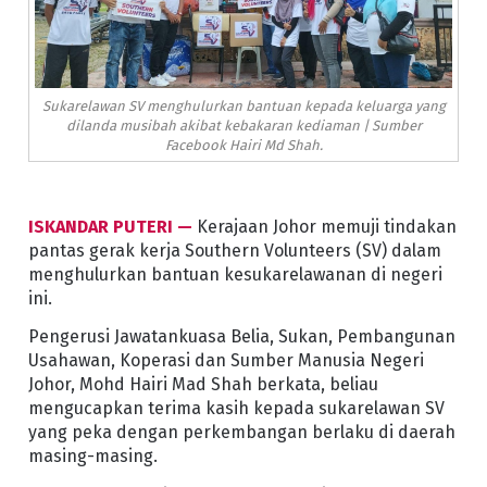
Sukarelawan SV menghulurkan bantuan kepada keluarga yang
dilanda musibah akibat kebakaran kediaman | Sumber
Facebook Hairi Md Shah.
ISKANDAR PUTERI —
Kerajaan Johor memuji tindakan
pantas gerak kerja Southern Volunteers (SV) dalam
menghulurkan bantuan kesukarelawanan di negeri
ini.
Pengerusi Jawatankuasa Belia, Sukan, Pembangunan
Usahawan, Koperasi dan Sumber Manusia Negeri
Johor, Mohd Hairi Mad Shah berkata, beliau
mengucapkan terima kasih kepada sukarelawan SV
yang peka dengan perkembangan berlaku di daerah
masing-masing.