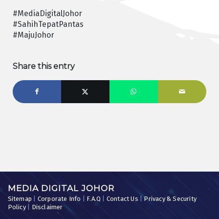
#MediaDigitalJohor
#SahihTepatPantas
#MajuJohor
Share this entry
MEDIA DIGITAL JOHOR
Sitemap
|
Corporate Info
|
F.A.Q
|
Contact Us
|
Privacy & Security
Policy
|
Disclaimer