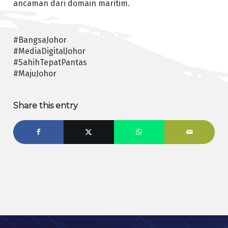
ancaman dari domain maritim.
#BangsaJohor
#MediaDigitalJohor
#SahihTepatPantas
#MajuJohor
Share this entry