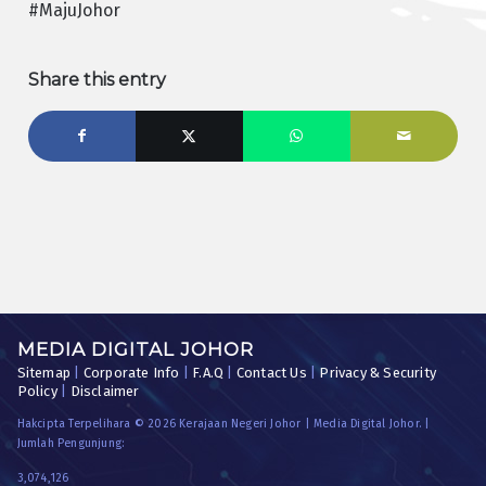
#MajuJohor
Share this entry
MEDIA DIGITAL JOHOR
Sitemap
|
Corporate Info
|
F.A.Q
|
Contact Us
|
Privacy & Security
Policy
|
Disclaimer
Hakcipta Terpelihara © 2026 Kerajaan Negeri Johor | Media Digital Johor. |
Jumlah Pengunjung:
3,074,126