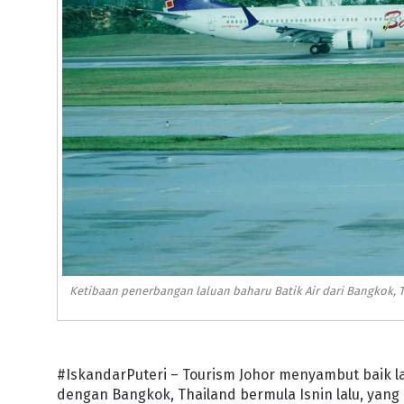
Ketibaan penerbangan laluan baharu Batik Air dari Bangkok, T
#IskandarPuteri – Tourism Johor menyambut baik la
dengan Bangkok, Thailand bermula Isnin lalu, ya