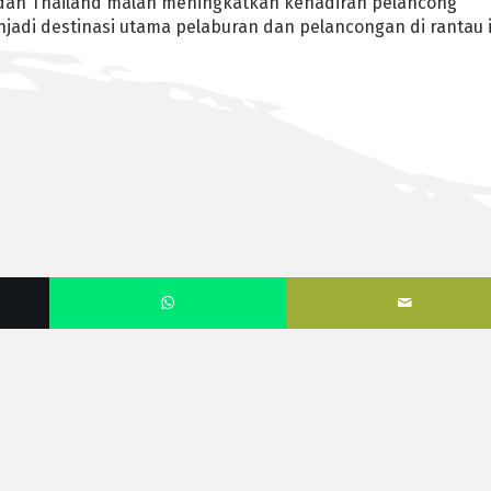
an Thailand malah meningkatkan kehadiran pelancong
adi destinasi utama pelaburan dan pelancongan di rantau i