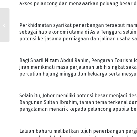
akses pelancong dan menawarkan peluang besar dala
JOHOR TEROKA
Perkhidmatan syarikat penerbangan tersebut mam
PELUANG PELABURAN
sebagai hab ekonomi utama di Asia Tenggara selai
potensi kerjasama perniagaan dan jalinan usaha s
Bagi Sharil Nizam Abdul Rahim, Pengarah Tourism J
jiran menikmati masa perjalanan lebih singkat sek
percutian hujung minggu dan keluarga serta mesyua
Selain itu, Johor memiliki potensi besar menjadi de
Bangunan Sultan Ibrahim, taman tema terkenal da
pengalaman menarik kepada pelancong apabila berk
Laluan baharu melibatkan tujuh penerbangan pergi 