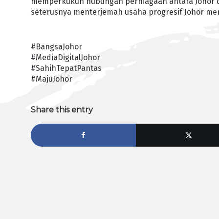
memperkukuh hubungan perniagaan antara Johor d
seterusnya menterjemah usaha progresif Johor menj
#BangsaJohor
#MediaDigitalJohor
#SahihTepatPantas
#MajuJohor
Share this entry