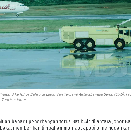
hailand ke Johor Bahru di Lapangan Terbang Antarabangsa Senai (LTAS). | F
Tourism Johor
luan baharu penerbangan terus Batik Air di antara Johor B
ng bakal memberikan limpahan manfaat apabila memudahkan