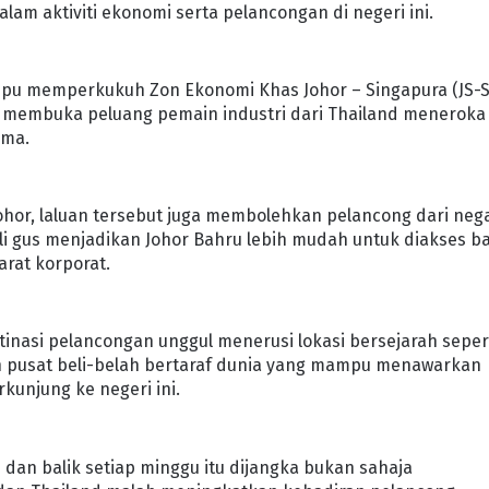
m aktiviti ekonomi serta pelancongan di negeri ini.
pu memperkukuh Zon Ekonomi Khas Johor – Singapura (JS-S
n membuka peluang pemain industri dari Thailand meneroka
ama.
ohor, laluan tersebut juga membolehkan pelancong dari neg
ali gus menjadikan Johor Bahru lebih mudah untuk diakses b
rat korporat.
stinasi pelancongan unggul menerusi lokasi bersejarah seper
n pusat beli-belah bertaraf dunia yang mampu menawarkan
unjung ke negeri ini.
dan balik setiap minggu itu dijangka bukan sahaja