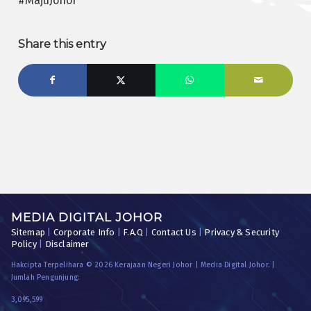
#MajuJohor
Share this entry
MEDIA DIGITAL JOHOR
Sitemap
|
Corporate Info
|
F.A.Q
|
Contact Us
|
Privacy & Security
Policy
|
Disclaimer
Hakcipta Terpelihara © 2026 Kerajaan Negeri Johor | Media Digital Johor. |
Jumlah Pengunjung:
3,095,599