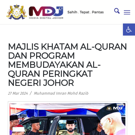
Ope
MAJLIS KHATAM AL-QURAN
DAN PROGRAM
MEMBUDAYAKAN AL-
QURAN PERINGKAT
NEGERI JOHOR
/
27 Mar 2024
Muhammad Imran Mohd Razib