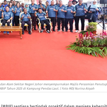
n dan Alam Sekitar Negeri Johor menyempurnakan Majlis Perasmian Penutu
BIP Tahun 2025 di Kampung Pendas Laut. | Foto MDJ Nurina Aisyah
i (MBIP) sentiasa bertindak proaktif dalam menjaga kebersi