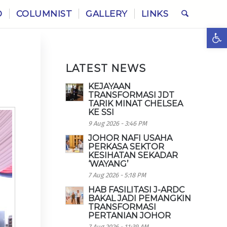
O
COLUMNIST
GALLERY
LINKS
Ope
LATEST NEWS
KEJAYAAN
TRANSFORMASI JDT
TARIK MINAT CHELSEA
KE SSI
9 Aug 2026 - 3:46 PM
JOHOR NAFI USAHA
PERKASA SEKTOR
KESIHATAN SEKADAR
‘WAYANG’
7 Aug 2026 - 5:18 PM
HAB FASILITASI J-ARDC
BAKAL JADI PEMANGKIN
TRANSFORMASI
PERTANIAN JOHOR
7 Aug 2026 - 11:39 AM