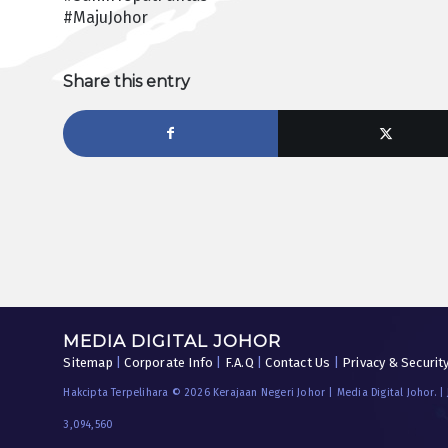
#MajuJohor
Share this entry
MEDIA DIGITAL JOHOR
Sitemap
|
Corporate Info
|
F.A.Q
|
Contact Us
|
Privacy & Securit
Hakcipta Terpelihara © 2026 Kerajaan Negeri Johor | Media Digital Johor. |
3,094,560