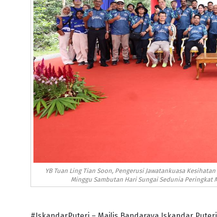
YB Tuan Ling Tian Soon, Pengerusi Jawatankuasa Kesihata
Minggu Sambutan Hari Sungai Sedunia Peringkat M
#IskandarPuteri – Majlis Bandaraya Iskandar Puter