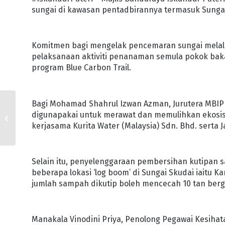
sungai di kawasan pentadbirannya termasuk Sungai
Komitmen bagi mengelak pencemaran sungai melalui 
pelaksanaan aktiviti penanaman semula pokok bakau
program Blue Carbon Trail.
Bagi Mohamad Shahrul Izwan Azman, Jurutera MBI
RAKYAT MALAYSIA
DISERU BERSATU
digunapakai untuk merawat dan memulihkan ekosi
PERTAHAN MARUAH
kerjasama Kurita Water (Malaysia) Sdn. Bhd. serta 
BOLA SEPAK NEGARA
Selain itu, penyelenggaraan pembersihan kutipan s
beberapa lokasi ‘log boom’ di Sungai Skudai iait
jumlah sampah dikutip boleh mencecah 10 tan ber
Manakala Vinodini Priya, Penolong Pegawai Kesiha