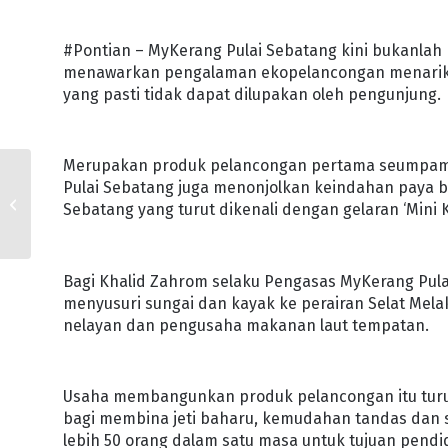
#Pontian – MyKerang Pulai Sebatang kini bukanlah 
menawarkan pengalaman ekopelancongan menarik d
yang pasti tidak dapat dilupakan oleh pengunjung.
Merupakan produk pelancongan pertama seumpaman
GERAN KOMUNITI IPRK
Pulai Sebatang juga menonjolkan keindahan paya ba
MENINGKAT KEPADA
Sebatang yang turut dikenali dengan gelaran ‘Mini
RM700,000
Bagi Khalid Zahrom selaku Pengasas MyKerang Pulai S
menyusuri sungai dan kayak ke perairan Selat Me
nelayan dan pengusaha makanan laut tempatan.
Usaha membangunkan produk pelancongan itu turu
bagi membina jeti baharu, kemudahan tandas dan
lebih 50 orang dalam satu masa untuk tujuan pendid