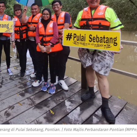
erang di Pulai Sebatang, Pontian. | Foto Majlis Perbandaran Pontian (MPPn