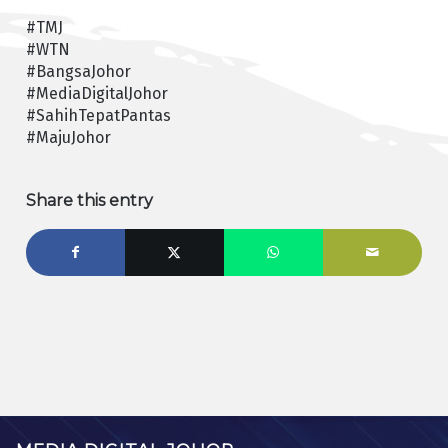
#TMJ
#WTN
#BangsaJohor
#MediaDigitalJohor
#SahihTepatPantas
#MajuJohor
Share this entry