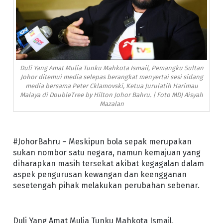
Duli Yang Amat Mulia Tunku Mahkota Ismail, Pemangku Sultan
Johor ditemui media selepas berangkat menyertai sesi sidang
media bersama Peter Cklamovski, Ketua Jurulatih Harimau
Malaya di DoubleTree by Hilton Johor Bahru. | Foto MDJ Aisyah
Mazalan
#JohorBahru – Meskipun bola sepak merupakan
sukan nombor satu negara, namun kemajuan yang
diharapkan masih tersekat akibat kegagalan dalam
aspek pengurusan kewangan dan keengganan
sesetengah pihak melakukan perubahan sebenar.
Duli Yang Amat Mulia Tunku Mahkota Ismail,