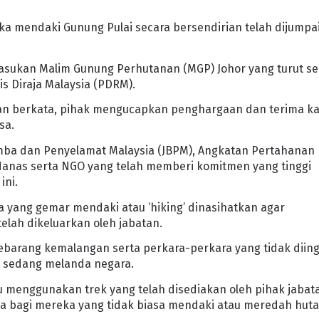
ka mendaki Gunung Pulai secara bersendirian telah dijumpa
h pasukan Malim Gunung Perhutanan (MGP) Johor yang turut se
is Diraja Malaysia (PDRM).
man berkata, pihak mengucapkan penghargaan dan terima ka
sa.
mba dan Penyelamat Malaysia (JBPM), Angkatan Pertahanan
anas serta NGO yang telah memberi komitmen yang tinggi
ini.
ka yang gemar mendaki atau ‘hiking’ dinasihatkan agar
lah dikeluarkan oleh jabatan.
ebarang kemalangan serta perkara-perkara yang tidak diing
g sedang melanda negara.
lu menggunakan trek yang telah disediakan oleh pihak jabat
 bagi mereka yang tidak biasa mendaki atau meredah huta