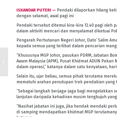
ISKANDAR PUTERI —
Pendaki dilaporkan hilang keti
dengan selamat, awal pagi ini
Pendaki tersebut ditemui kira-kira 12.40 pagi ole
dalam aktiviti mencari dan menyelamat diketuai Pol
Pengarah Perhutanan Negeri Johor, Dato’ Salim A
kepada semua yang terlibat dalam pencarian mang
“Khususnya MGP Johor, pasukan PDRM, Jabatan Bo
SWM KASIH SANTUNI
Awam Malaysia (APM), Pusat Khidmat ADUN Pekan N
50 KANAK-KANAK
dalam operasi,” katanya dalam satu kenyataan, hari 
SEMPENA KRISMAS
Selain itu, ujar beliau, semua pihak terutama mere
mematuhi arahan penutupan trek pendakian yang te
“Sebagai langkah berjaga-jaga bagi mengelakkan s
lanjutan daripada kehadiran musim tengkujuh yan
“Nasihat jabatan ini juga, jika hendak mendaki per
di samping mendapatkan khidmat MGP terutamanya