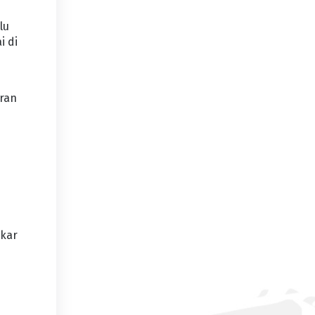
lu
i di
aran
gkar