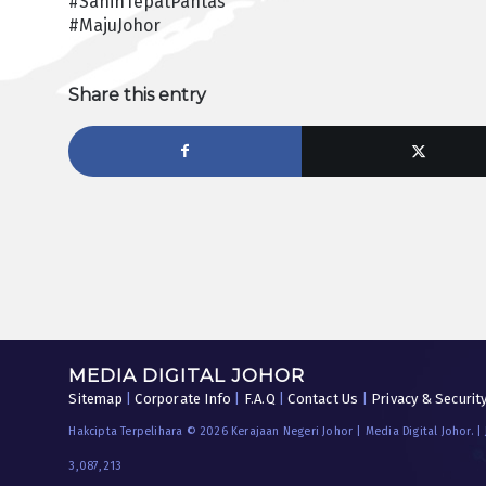
#SahihTepatPantas
#MajuJohor
Share this entry
MEDIA DIGITAL JOHOR
Sitemap
|
Corporate Info
|
F.A.Q
|
Contact Us
|
Privacy & Securit
Hakcipta Terpelihara © 2026 Kerajaan Negeri Johor | Media Digital Johor. |
3,087,213