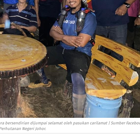
ra bersendirian dijumpai selamat oleh pasukan carilamat | Sumber Facebo
Perhutanan Negeri Johor.