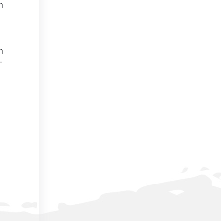
n
n
-
.
)