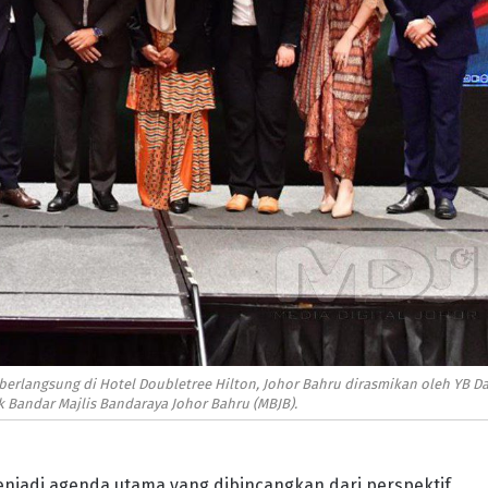
rlangsung di Hotel Doubletree Hilton, Johor Bahru dirasmikan oleh YB Da
Bandar Majlis Bandaraya Johor Bahru (MBJB).
njadi agenda utama yang dibincangkan dari perspektif