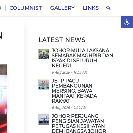
O
COLUMNIST
GALLERY
LINKS
Ope
N
LATEST NEWS
JOHOR MULA LAKSANA
SEMARAK MAGHRIB DAN
ISYAK DI SELURUH
NEGERI
6 Aug 2026 - 10:13 AM
JETP PACU
PEMBANGUNAN
MERSING, BAWA
MANFAAT KEPADA
RAKYAT
6 Aug 2026 - 9:09 AM
JOHOR PERJUANG
PENGISIAN JAWATAN
PETUGAS KESIHATAN
DEMI BANGSA JOHOR