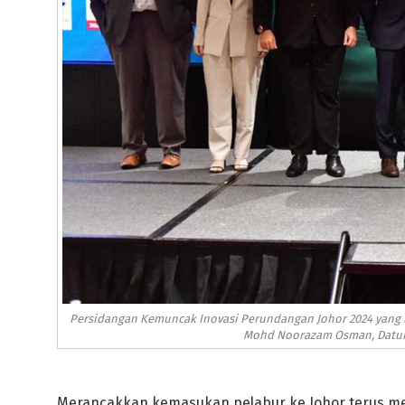
Persidangan Kemuncak Inovasi Perundangan Johor 2024 yang be
Mohd Noorazam Osman, Datuk 
Merancakkan kemasukan pelabur ke Johor terus me