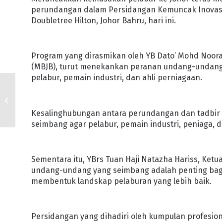
perundangan dalam Persidangan Kemuncak Inovasi 
Doubletree Hilton, Johor Bahru, hari ini.
Program yang dirasmikan oleh YB Dato’ Mohd Noor
(MBJB), turut menekankan peranan undang-undang 
pelabur, pemain industri, dan ahli perniagaan.
IMT-GT PACU DAYA
TAHAN DAN
KEMAMPANAN
Kesalinghubungan antara perundangan dan tadbir u
EKONOMI JOHOR
seimbang agar pelabur, pemain industri, peniaga,
Sementara itu, YBrs Tuan Haji Natazha Hariss, Ket
undang-undang yang seimbang adalah penting bag
membentuk landskap pelaburan yang lebih baik.
Persidangan yang dihadiri oleh kumpulan profesio