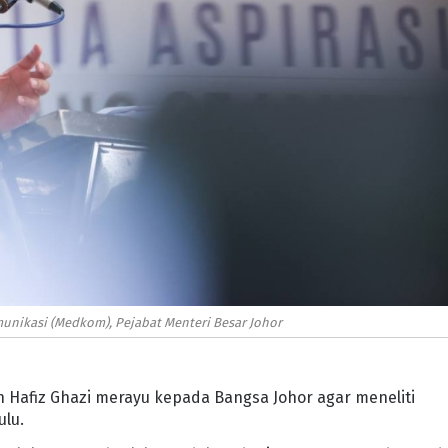
unikasi (Medkom), Pejabat Menteri Besar Johor
n Hafiz Ghazi merayu kepada Bangsa Johor agar meneliti
ulu.