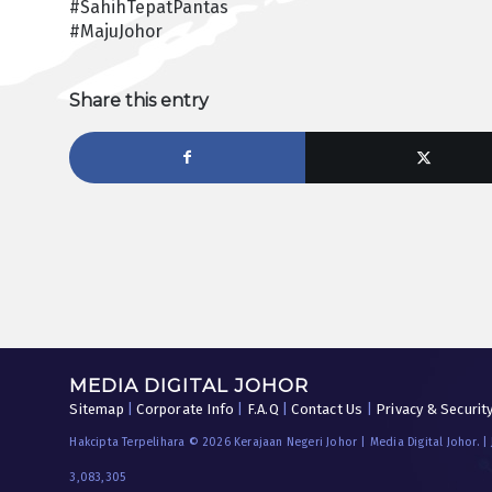
#SahihTepatPantas
#MajuJohor
Share this entry
MEDIA DIGITAL JOHOR
Sitemap
|
Corporate Info
|
F.A.Q
|
Contact Us
|
Privacy & Securit
Hakcipta Terpelihara © 2026 Kerajaan Negeri Johor | Media Digital Johor. |
3,083,305