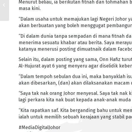
Menurut beliau, ia berikutan fitnah dan tohmahan
KOMITED TERUSKAN
masa kini.
PENGANJURAN SUKAN
BANGSA JOHOR
“Dalam usaha untuk memajukan lagi Negeri Johor yang
akan berbuatan yang boleh menggugat pembanguna
“Di dalam dunia tanpa sempadan di mana fitnah da
menerima sesuatu khabar atau berita. Saya merayu
katanya menerusi posting dimuatnaik dalam Faceb
Selain itu, dalam posting yang sama, Onn Hafiz tu
Al-Hujurat ayat 6 yang menyeru agar diselidik kebe
“Dalam tempoh sebulan dua ini, maka banyaklah isu-
akan dibesarkan, (dan) akan dilaksanakan macam 
“Saya tak nak orang Johor menyesal. Saya tak nak k
lagi perkara kita nak buat kepada anak-anak muda d
“Kita rapatkan saf. Kita berganding bahu untuk me
ialah untuk memilih sebuah kerajaan yang stabil pad
#MediaDigitalJohor