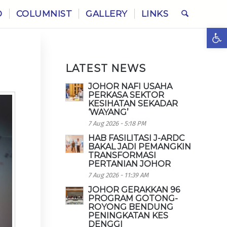
O
COLUMNIST
GALLERY
LINKS
Ope
LATEST NEWS
JOHOR NAFI USAHA
PERKASA SEKTOR
KESIHATAN SEKADAR
‘WAYANG’
7 Aug 2026 - 5:18 PM
HAB FASILITASI J-ARDC
BAKAL JADI PEMANGKIN
TRANSFORMASI
PERTANIAN JOHOR
7 Aug 2026 - 11:39 AM
JOHOR GERAKKAN 96
PROGRAM GOTONG-
ROYONG BENDUNG
PENINGKATAN KES
DENGGI