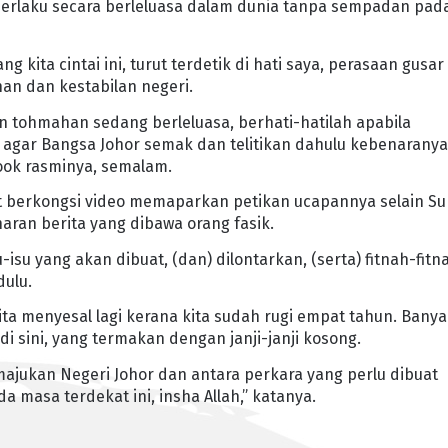
 berlaku secara berleluasa dalam dunia tanpa sempadan pad
 kita cintai ini, turut terdetik di hati saya, perasaan gusar
n dan kestabilan negeri.
n tohmahan sedang berleluasa, berhati-hatilah apabila
 agar Bangsa Johor semak dan telitikan dahulu kebenaranya
ook rasminya, semalam.
rut berkongsi video memaparkan petikan ucapannya selain S
naran berita yang dibawa orang fasik.
isu yang akan dibuat, (dan) dilontarkan, (serta) fitnah-fitn
dulu.
ita menyesal lagi kerana kita sudah rugi empat tahun. Bany
i sini, yang termakan dengan janji-janji kosong.
majukan Negeri Johor dan antara perkara yang perlu dibuat
a masa terdekat ini, insha Allah,” katanya.