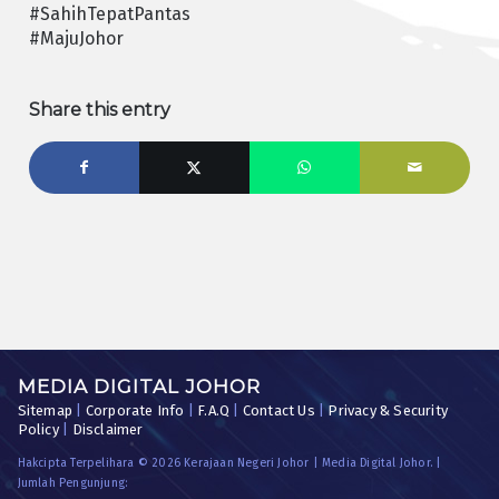
#SahihTepatPantas
#MajuJohor
Share this entry
MEDIA DIGITAL JOHOR
Sitemap
|
Corporate Info
|
F.A.Q
|
Contact Us
|
Privacy & Security
Policy
|
Disclaimer
Hakcipta Terpelihara © 2026 Kerajaan Negeri Johor | Media Digital Johor. |
Jumlah Pengunjung: