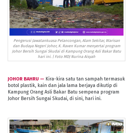
Pengerusi Jawatankuasa Pelancongan, Alam Sekitar, Warisan
dan Budaya Negeri Johor, K. Raven Kumar menyertai program
Johor Bersih Sungai Skudai di Kampung Orang Asli Bakar Batu
hari ini. | Foto MDJ Nurina Aisyah
JOHOR BAHRU —
Kira-kira satu tan sampah termasuk
botol plastik, kain dan jala lama berjaya dikutip di
Kampung Orang Asli Bakar Batu sempena program
Johor Bersih Sungai Skudai, di sini, hari ini.