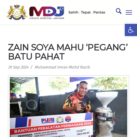
Ope
ZAIN SOYA MAHU ‘PEGANG’
BATU PAHAT
/
29 Sep 2024
Muhammad Imran Mohd Razib