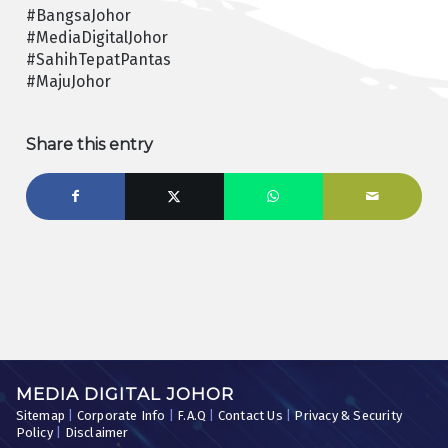
#BangsaJohor
#MediaDigitalJohor
#SahihTepatPantas
#MajuJohor
Share this entry
MEDIA DIGITAL JOHOR
Sitemap
|
Corporate Info
|
F.A.Q
|
Contact Us
|
Privacy & Security
Policy
|
Disclaimer