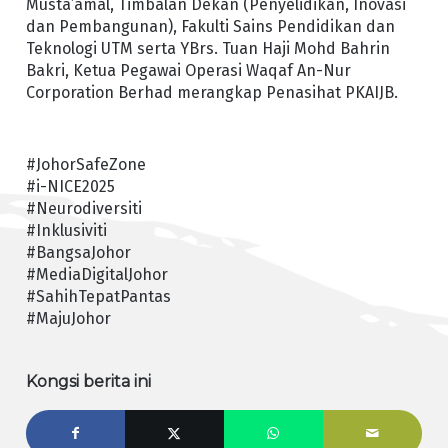
Musta’amal, Timbalan Dekan (Penyelidikan, Inovasi
dan Pembangunan), Fakulti Sains Pendidikan dan
Teknologi UTM serta YBrs. Tuan Haji Mohd Bahrin
Bakri, Ketua Pegawai Operasi Waqaf An-Nur
Corporation Berhad merangkap Penasihat PKAIJB.
#JohorSafeZone
#i-NICE2025
#Neurodiversiti
#Inklusiviti
#BangsaJohor
#MediaDigitalJohor
#SahihTepatPantas
#MajuJohor
Kongsi berita ini