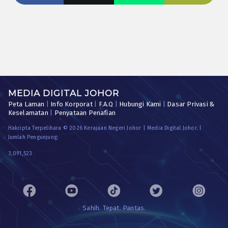
MEDIA DIGITAL JOHOR
Peta Laman
|
Info Korporat
|
F.A.Q
|
Hubungi Kami
|
Dasar Privasi &
Keselamatan
|
Penyataan Penafian
Hakcipta Terpelihara © 2026 Kerajaan Negeri Johor | Media Digital Johor. |
Jumlah Pengunjung:
3,091,523
Sahih. Tepat. Pantas.