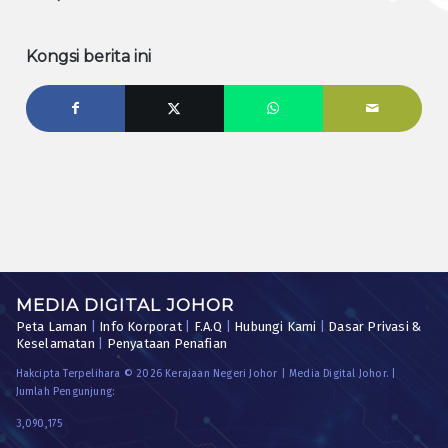
Kongsi berita ini
MEDIA DIGITAL JOHOR
Peta Laman
|
Info Korporat
|
F.A.Q
|
Hubungi Kami
|
Dasar Privasi &
Keselamatan
|
Penyataan Penafian
Hakcipta Terpelihara © 2026 Kerajaan Negeri Johor | Media Digital Johor. |
Jumlah Pengunjung:
3,090,175