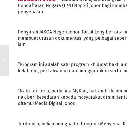
Pendaftaran Negara (JPN) Negeri Johor bagi membant
pengenalan.
Pengarah JAKOA Negeri Johor, Faisal Long berkata, 
membuat urusan dokumentasi yang pelbagai sepe
lain.
SEKTOR HARTANAH DI
JOHOR SEMAKIN
“Program ini adalah satu program khidmat bakti a
RANCAK
kelahiran, perkahwinan dan menggantikan serta 
“Nak cari kerja, perlu ada MyKad, nak ambil lesen
nak beri kesedaran kepada masyarakat di sini ten
ditemui Media Digital Johor.
Terdahulu, beliau menghadiri Program Menyemai Ka