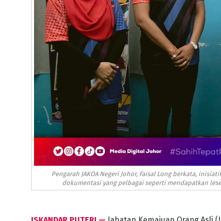
Pengarah JAKOA Negeri Johor, Faisal Long berkata, inisi
dokumentasi yang pelbagai seperti mendapatkan lese
ISKANDAR PUTERI —
Jabatan Kemajuan Orang Asli (