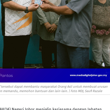
atif tersebut dapat membantu masyarakat Orang Asli untuk membuat urusan
n memandu, memohon bantuan dan lain-lain. | Foto MDJ, Saufi Razale
JAKOA) Negeri Johor menjalin kerjasama dengan Jabatan