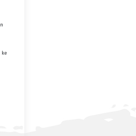
an
a ke