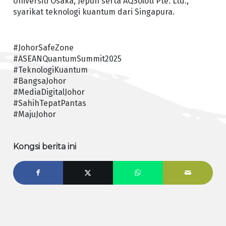
Universiti Osaka, Jepun serta AQSolotl Pte. Ltd.,
syarikat teknologi kuantum dari Singapura.
#JohorSafeZone
#ASEANQuantumSummit2025
#TeknologiKuantum
#BangsaJohor
#MediaDigitalJohor
#SahihTepatPantas
#MajuJohor
Kongsi berita ini