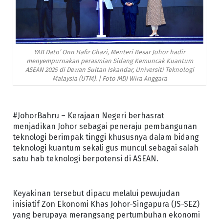
YAB Dato’ Onn Hafiz Ghazi, Menteri Besar Johor hadir
menyempurnakan perasmian Sidang Kemuncak Kuantum
ASEAN 2025 di Dewan Sultan Iskandar, Universiti Teknologi
Malaysia (UTM). | Foto MDJ Wira Anggara
#JohorBahru – Kerajaan Negeri berhasrat
menjadikan Johor sebagai peneraju pembangunan
teknologi berimpak tinggi khususnya dalam bidang
teknologi kuantum sekali gus muncul sebagai salah
satu hab teknologi berpotensi di ASEAN.
Keyakinan tersebut dipacu melalui pewujudan
inisiatif Zon Ekonomi Khas Johor-Singapura (JS-SEZ)
yang berupaya merangsang pertumbuhan ekonomi