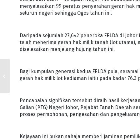
menyelesaikan 99 peratus penyerahan geran hak m
seluruh negeri sehingga Ogos tahun ini.
Daripada sejumlah 27,642 peneroka FELDA di Johor i
telah menerima geran hak milik tanah (lot utama),
diselesaikan menjelang hujung tahun ini.
KERAJAAN JOHOR SALUR
Bagi kumpulan generasi kedua FELDA pula, seramai
RM11 JUTA BAGI
geran hak milik lot kediaman iaitu pada kadar 76.3
MEMPERKASAKAN
PERANAN WANITA DAN
INSTITUSI...
Pencapaian signifikan tersebut diraih hasil kerjas
Galian (PTG) Negeri Johor, Pejabat Tanah Daerah s
proses permohonan, pengesahan dan pengeluaran
Kejayaan ini bukan sahaja memberi jaminan pemil