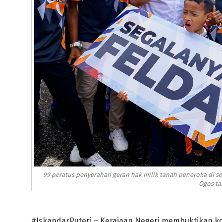
99 peratus penyerahan geran hak milik tanah peneroka di s
Ogos tah
#IskandarPuteri – Kerajaan Negeri membuktikan k