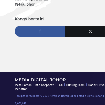
#MajuJohor
Kongsi berita ini
MEDIA DIGITAL JOHOR
Peta Laman
|
Info Korporat
|
F.A.Q
|
Hubungi Kami
|
Dasar Priva
Penafian
Hakcipta Terpelihara © 2026 Kerajaan Negeri Johor | Media Digital Johor. |
3,071,017