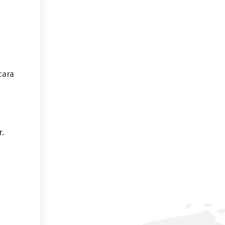
cara
r.