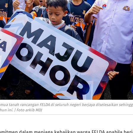
emua tanah rancangan FELDA di seluruh negeri berjaya diselesaikan sehing
un ini. | Foto arkib MDJ
omitmen dalam menjaga kebajikan warga FELDA apabila ber