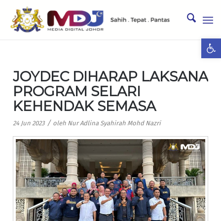
Ope
JOYDEC DIHARAP LAKSANA
PROGRAM SELARI
KEHENDAK SEMASA
/
24 Jun 2023
oleh
Nur Adlina Syahirah Mohd Nazri