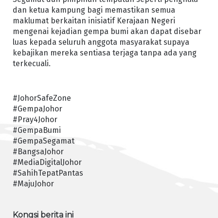
dan ketua kampung bagi memastikan semua
maklumat berkaitan inisiatif Kerajaan Negeri
mengenai kejadian gempa bumi akan dapat disebar
luas kepada seluruh anggota masyarakat supaya
kebajikan mereka sentiasa terjaga tanpa ada yang
terkecuali.
#JohorSafeZone
#GempaJohor
#Pray4Johor
#GempaBumi
#GempaSegamat
#BangsaJohor
#MediaDigitalJohor
#SahihTepatPantas
#MajuJohor
Kongsi berita ini