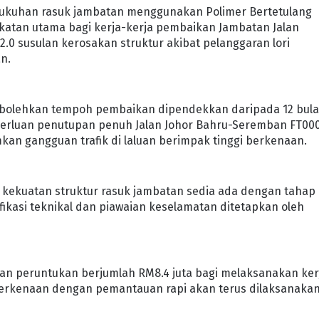
gukuhan rasuk jambatan menggunakan Polimer Bertetulang
ekatan utama bagi kerja-kerja pembaikan Jambatan Jalan
.0 susulan kerosakan struktur akibat pelanggaran lori
n.
embolehkan tempoh pembaikan dipendekkan daripada 12 bul
eperluan penutupan penuh Jalan Johor Bahru-Seremban FT00
an gangguan trafik di laluan berimpak tinggi berkenaan.
kekuatan struktur rasuk jambatan sedia ada dengan tahap
fikasi teknikal dan piawaian keselamatan ditetapkan oleh
kan peruntukan berjumlah RM8.4 juta bagi melaksanakan ker
erkenaan dengan pemantauan rapi akan terus dilaksanaka