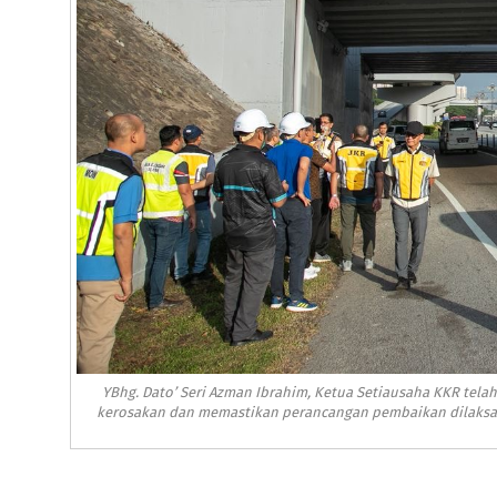
YBhg. Dato’ Seri Azman Ibrahim, Ketua Setiausaha KKR tela
kerosakan dan memastikan perancangan pembaikan dilaksana