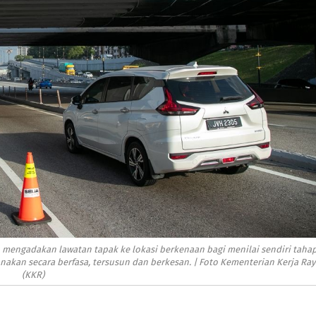
h mengadakan lawatan tapak ke lokasi berkenaan bagi menilai sendiri taha
kan secara berfasa, tersusun dan berkesan. | Foto Kementerian Kerja Ray
(KKR)