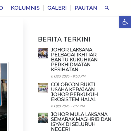
O
KOLUMNIS
GALERI
PAUTAN
Ope
BERITA TERKINI
JOHOR LAKSANA
PELBAGAI IKHTIAR
BANTU KUKUHKAN
PERKHIDMATAN
KESIHATAN
6 Ogo 2026 - 9:53 PM
COLORCON BUKTI
USAHA KERAJAAN
JOHOR PERKUKUH
EKOSISTEM HALAL
6 Ogo 2026 - 7:17 PM
JOHOR MULA LAKSANA
SEMARAK MAGHRIB DAN
ISYAK DI SELURUH
NEGERI