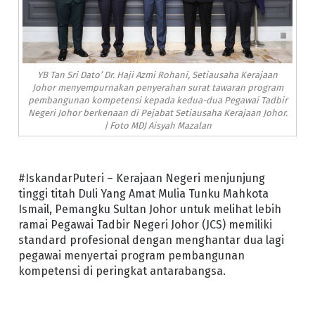
YB Tan Sri Dato’ Dr. Haji Azmi Rohani, Setiausaha Kerajaan
Johor menyempurnakan penyerahan surat tawaran program
pembangunan kompetensi kepada kedua-dua Pegawai Tadbir
Negeri Johor berkenaan di Pejabat Setiausaha Kerajaan Johor.
| Foto MDJ Aisyah Mazalan
#IskandarPuteri – Kerajaan Negeri menjunjung
tinggi titah Duli Yang Amat Mulia Tunku Mahkota
Ismail, Pemangku Sultan Johor untuk melihat lebih
ramai Pegawai Tadbir Negeri Johor (JCS) memiliki
standard profesional dengan menghantar dua lagi
pegawai menyertai program pembangunan
kompetensi di peringkat antarabangsa.