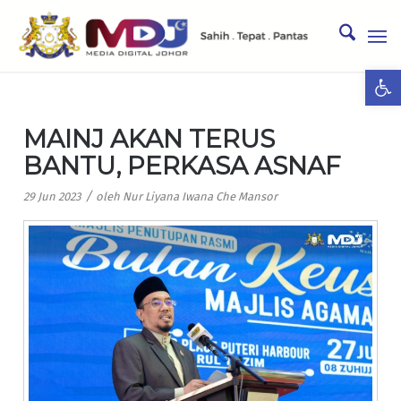
Ope
MAINJ AKAN TERUS
BANTU, PERKASA ASNAF
/
29 Jun 2023
oleh
Nur Liyana Iwana Che Mansor