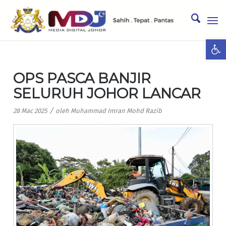
Ope
OPS PASCA BANJIR
SELURUH JOHOR LANCAR
/
28 Mac 2025
oleh
Muhammad Imran Mohd Razib