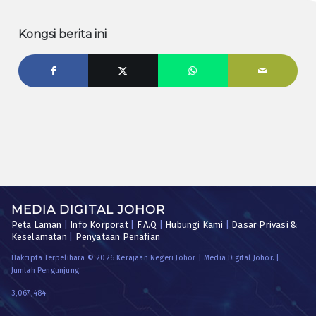
Kongsi berita ini
MEDIA DIGITAL JOHOR
Peta Laman
|
Info Korporat
|
F.A.Q
|
Hubungi Kami
|
Dasar Privasi &
Keselamatan
|
Penyataan Penafian
Hakcipta Terpelihara © 2026 Kerajaan Negeri Johor | Media Digital Johor. |
Jumlah Pengunjung:
3,067,484