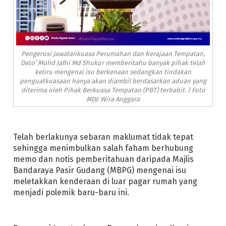
Pengerusi Jawatankuasa Perumahan dan Kerajaan Tempatan,
Dato’ Mohd Jafni Md Shukor memberitahu banyak pihak telah
keliru mengenai isu berkenaan sedangkan tindakan
penguatkuasaan hanya akan diambil berdasarkan aduan yang
diterima oleh Pihak Berkuasa Tempatan (PBT) terbabit. | Foto
MDJ: Wira Anggara
Telah berlakunya sebaran maklumat tidak tepat
sehingga menimbulkan salah faham berhubung
memo dan notis pemberitahuan daripada Majlis
Bandaraya Pasir Gudang (MBPG) mengenai isu
meletakkan kenderaan di luar pagar rumah yang
menjadi polemik baru-baru ini.