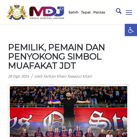
Ope
PEMILIK, PEMAIN DAN
PENYOKONG SIMBOL
MUAFAKAT JDT
/
28 Ogo 2024
oleh
Farhan Khair Fawazul Khair