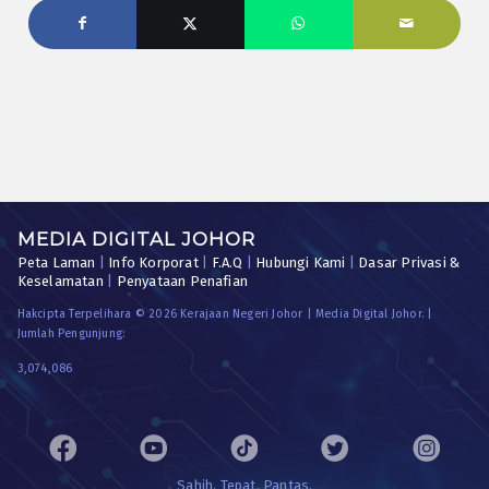
MEDIA DIGITAL JOHOR
Peta Laman
|
Info Korporat
|
F.A.Q
|
Hubungi Kami
|
Dasar Privasi &
Keselamatan
|
Penyataan Penafian
Hakcipta Terpelihara © 2026 Kerajaan Negeri Johor | Media Digital Johor. |
Jumlah Pengunjung:
3,074,086
Sahih. Tepat. Pantas.