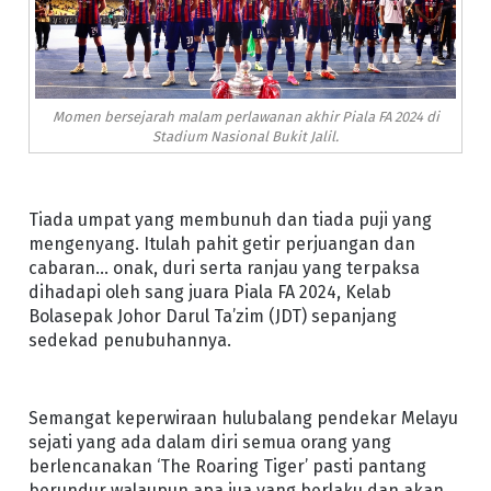
Momen bersejarah malam perlawanan akhir Piala FA 2024 di
Stadium Nasional Bukit Jalil.
Tiada umpat yang membunuh dan tiada puji yang
mengenyang. Itulah pahit getir perjuangan dan
cabaran… onak, duri serta ranjau yang terpaksa
dihadapi oleh sang juara Piala FA 2024, Kelab
Bolasepak Johor Darul Ta’zim (JDT) sepanjang
sedekad penubuhannya.
Semangat keperwiraan hulubalang pendekar Melayu
sejati yang ada dalam diri semua orang yang
berlencanakan ‘The Roaring Tiger’ pasti pantang
berundur walaupun apa jua yang berlaku dan akan