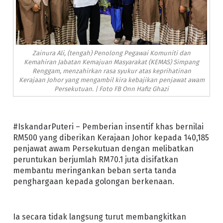
Zainura Ali, (tengah) Penolong Pegawai Komuniti dan
Kemahiran Jabatan Kemajuan Masyarakat (KEMAS) Simpang
Renggam, menzahirkan rasa syukur atas keprihatinan
Kerajaan Johor yang mengambil kira kebajikan penjawat awam
Persekutuan. | Foto FB Onn Hafiz Ghazi
#IskandarPuteri – Pemberian insentif khas bernilai
RM500 yang diberikan Kerajaan Johor kepada 140,185
penjawat awam Persekutuan dengan melibatkan
peruntukan berjumlah RM70.1 juta disifatkan
membantu meringankan beban serta tanda
penghargaan kepada golongan berkenaan.
Ia secara tidak langsung turut membangkitkan