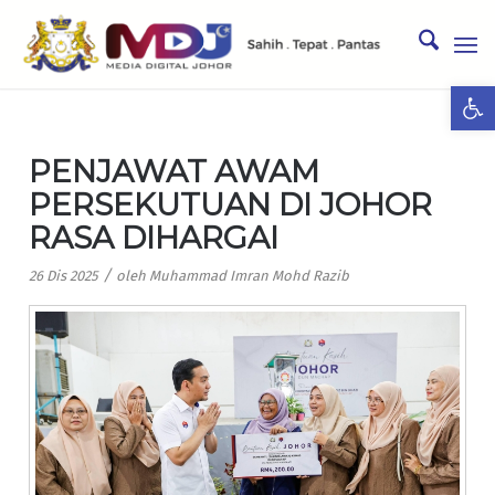
Ope
PENJAWAT AWAM
PERSEKUTUAN DI JOHOR
RASA DIHARGAI
/
26 Dis 2025
oleh
Muhammad Imran Mohd Razib