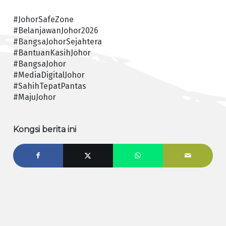
#JohorSafeZone
#BelanjawanJohor2026
#BangsaJohorSejahtera
#BantuanKasihJohor
#BangsaJohor
#MediaDigitalJohor
#SahihTepatPantas
#MajuJohor
Kongsi berita ini