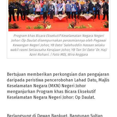
Program khas Bicara Eksekutif Keselamatan Negara Negeri
Johor: Op Daulat disempurnakan perasmiannya oleh Pegawai
Kewangan Negeri Johor, YB Dato’ Salehuddin Hassan selaku
wakil rasmi Setiausaha Kerajaan Johor, YB Tan Sri Dato’ Dr. Haji
Azmi Rohani. | Foto MDJ, Wira Anggara
Bertujuan memberikan perkongsian dan pengajaran
daripada peristiwa pencerobohan Lahad Datu, Majlis
Keselamatan Negara (MKN) Negeri Johor
menganjurkan Program khas Bicara Eksekutif
Keselamatan Negara Negeri Johor: Op Daulat.
Berlangsung di Dewan Bankuet, Bangunan Sultan