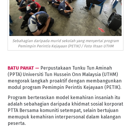
Sebahagian daripada murid sekolah yang menyertai program
Pemimpin Perintis Kejayaan (PETIK) / Foto Ihsan UTHM
BATU PAHAT —
Perpustakaan Tunku Tun Aminah
(PPTA) Universiti Tun Hussein Onn Malaysia (UTHM)
mengorak langkah proaktif dengan membangunkan
modul program Pemimpin Perintis Kejayaan (PETIK).
Program berteraskan model kemahiran insaniah itu
adalah sebahagian daripada khidmat sosial korporat
PTTA Bersama komuniti setempat, selain bertujuan
memupuk kemahiran interpersonal dalam kalangan
peserta.