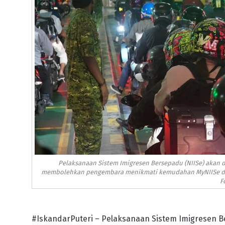
Pelaksanaan Sistem Imigresen Bersepadu (NIISe) akan d
membolehkan pengembara menikmati kemudahan MyNIISe dan
F
#IskandarPuteri – Pelaksanaan Sistem Imigresen Be