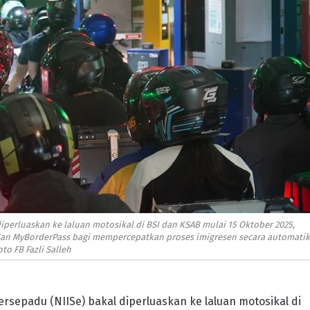
iperluaskan ke laluan motosikal di BSI dan KSAB mulai 15 Oktober 2025,
 MyBorderPass bagi mempercepatkan proses imigresen secara automatik.
oto FB Fazli Salleh
rsepadu (NIISe) bakal diperluaskan ke laluan motosikal di