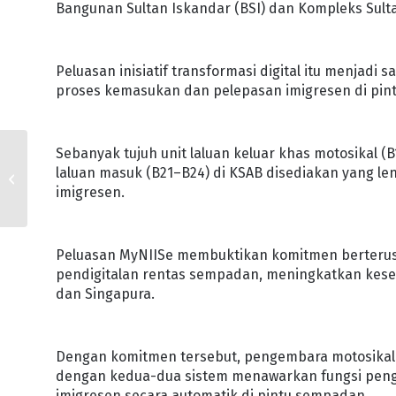
Bangunan Sultan Iskandar (BSI) dan Kompleks Sulta
Peluasan inisiatif transformasi digital itu menjad
proses kemasukan dan pelepasan imigresen di pintu 
Sebanyak tujuh unit laluan keluar khas motosikal (
INSTITUT DATO’ ONN
METERAI MoU
laluan masuk (B21–B24) di KSAB disediakan yang 
PERKUKUH JARINGAN
imigresen.
INOVASI GLOBAL
Peluasan MyNIISe membuktikan komitmen berterus
pendigitalan rentas sempadan, meningkatkan kes
dan Singapura.
Dengan komitmen tersebut, pengembara motosikal
dengan kedua-dua sistem menawarkan fungsi peng
imigresen secara automatik di pintu sempadan.