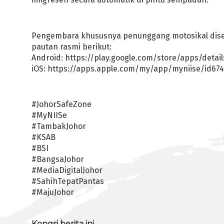
Pengembara khususnya penunggang motosikal diser
pautan rasmi berikut:
Android: https://play.google.com/store/apps/detai
iOS: https://apps.apple.com/my/app/myniise/id674
#JohorSafeZone
#MyNIISe
#TambakJohor
#KSAB
#BSI
#BangsaJohor
#MediaDigitalJohor
#SahihTepatPantas
#MajuJohor
Kongsi berita ini