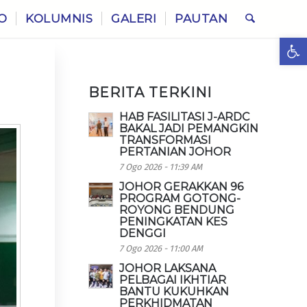
O
KOLUMNIS
GALERI
PAUTAN
Ope
BERITA TERKINI
HAB FASILITASI J-ARDC
BAKAL JADI PEMANGKIN
TRANSFORMASI
PERTANIAN JOHOR
7 Ogo 2026 - 11:39 AM
JOHOR GERAKKAN 96
PROGRAM GOTONG-
ROYONG BENDUNG
PENINGKATAN KES
DENGGI
7 Ogo 2026 - 11:00 AM
JOHOR LAKSANA
PELBAGAI IKHTIAR
BANTU KUKUHKAN
PERKHIDMATAN