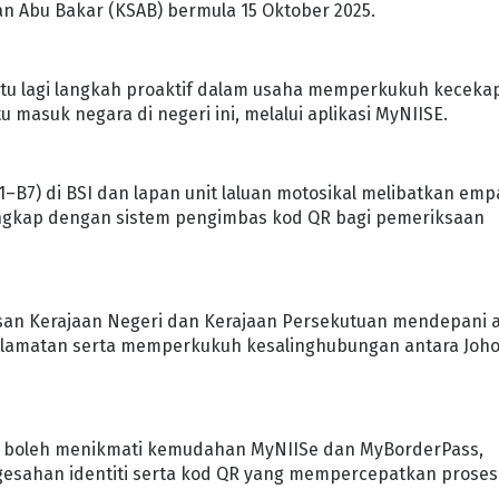
n Abu Bakar (KSAB) bermula 15 Oktober 2025.
i satu lagi langkah proaktif dalam usaha memperkukuh kecek
masuk negara di negeri ini, melalui aplikasi MyNIISE.
B1–B7) di BSI dan lapan unit laluan motosikal melibatkan emp
lengkap dengan sistem pengimbas kod QR bagi pemeriksaan
an Kerajaan Negeri dan Kerajaan Persekutuan mendepani 
elamatan serta memperkukuh kesalinghubungan antara Joh
 boleh menikmati kemudahan MyNIISe dan MyBorderPass,
esahan identiti serta kod QR yang mempercepatkan proses