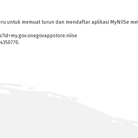
u untuk memuat turun dan mendaftar aplikasi MyNIISe mel
ls?id=my.gov.onegovappstore.niise
4350770.