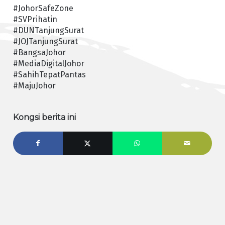
#JohorSafeZone
#SVPrihatin
#DUNTanjungSurat
#JOJTanjungSurat
#BangsaJohor
#MediaDigitalJohor
#SahihTepatPantas
#MajuJohor
Kongsi berita ini