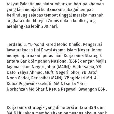
rakyat Palestin melalui sumbangan berupa khemah
yang kini menjadi keutamaan sebagai tempat
berlindung selepas tempat tinggal mereka musnah
angkara dibedil rejim Zionis dalam konflik yang
menjangkau lebih 200 hari.
Terdahulu, YB Mohd Fared Mohd Khalid, Pengerusi
Jawatankuasa Hal Ehwal Agama Islam Negeri Johor
menyempurnakan perasmian Kerjasama Strategik
antara Bank Simpanan Nasional (BSN) dengan Majlis
Agama Islam Negeri Johor (MAINJ). Hadir sama, YB
Dato’ Yahya Ahmad, Mufti Negeri Johor; YB Dato’
Nooh Gadot, Penasihat MAINJ; YBhg Nasri Md. Ali,
Ketua Pegawai Eksekutif MAINJ serta YBrs.
Norhafizah Md Sharif, Ketua Pegawai Kewangan BSN.
Kerjasama strategik yang dimeterai antara BSN dan
MAINJ itu akan membolehkan pemegang akaun bank