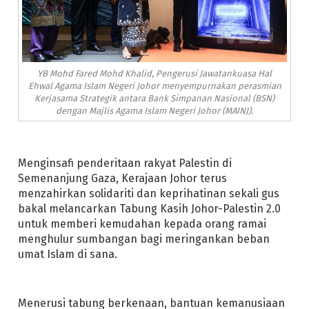
YB Mohd Fared Mohd Khalid, Pengerusi Jawatankuasa Hal
Ehwal Agama Islam Negeri Johor menyempurnakan perasmian
Kerjasama Strategik antara Bank Simpanan Nasional (BSN)
dengan Majlis Agama Islam Negeri Johor (MAINJ).
Menginsafi penderitaan rakyat Palestin di
Semenanjung Gaza, Kerajaan Johor terus
menzahirkan solidariti dan keprihatinan sekali gus
bakal melancarkan Tabung Kasih Johor-Palestin 2.0
untuk memberi kemudahan kepada orang ramai
menghulur sumbangan bagi meringankan beban
umat Islam di sana.
Menerusi tabung berkenaan, bantuan kemanusiaan