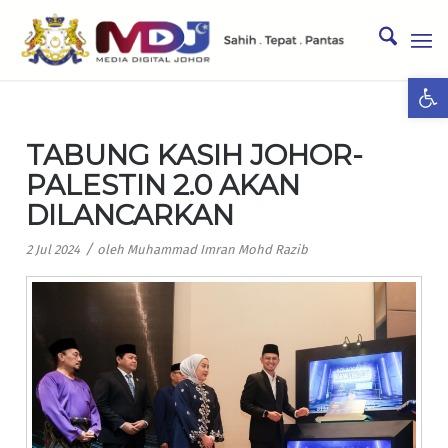
Ope
TABUNG KASIH JOHOR-
PALESTIN 2.0 AKAN
DILANCARKAN
/
2 Jul 2024
oleh
Muhammad Imran Mohd Razib