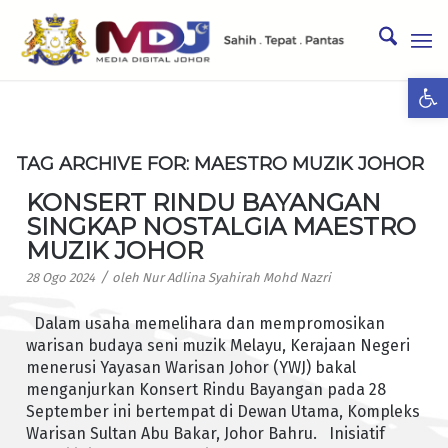
Ope
TAG ARCHIVE FOR:
MAESTRO MUZIK JOHOR
KONSERT RINDU BAYANGAN
SINGKAP NOSTALGIA MAESTRO
MUZIK JOHOR
/
28 Ogo 2024
oleh
Nur Adlina Syahirah Mohd Nazri
Dalam usaha memelihara dan mempromosikan
warisan budaya seni muzik Melayu, Kerajaan Negeri
menerusi Yayasan Warisan Johor (YWJ) bakal
menganjurkan Konsert Rindu Bayangan pada 28
September ini bertempat di Dewan Utama, Kompleks
Warisan Sultan Abu Bakar, Johor Bahru. Inisiatif