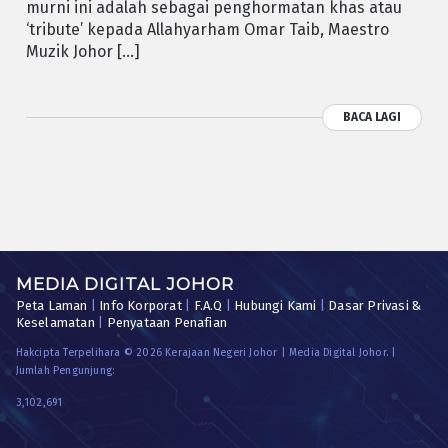
murni ini adalah sebagai penghormatan khas atau
‘tribute’ kepada Allahyarham Omar Taib, Maestro
Muzik Johor […]
BACA LAGI
MEDIA DIGITAL JOHOR
Peta Laman
|
Info Korporat
|
F.A.Q
|
Hubungi Kami
|
Dasar Privasi &
Keselamatan
|
Penyataan Penafian
Hakcipta Terpelihara © 2026 Kerajaan Negeri Johor | Media Digital Johor. |
Jumlah Pengunjung:
3,102,691