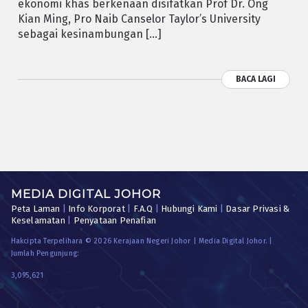
ekonomi khas berkenaan disifatkan Prof Dr. Ong
Kian Ming, Pro Naib Canselor Taylor’s University
sebagai kesinambungan […]
BACA LAGI
MEDIA DIGITAL JOHOR
Peta Laman
|
Info Korporat
|
F.A.Q
|
Hubungi Kami
|
Dasar Privasi &
Keselamatan
|
Penyataan Penafian
Hakcipta Terpelihara © 2026 Kerajaan Negeri Johor | Media Digital Johor. |
Jumlah Pengunjung:
3,095,621