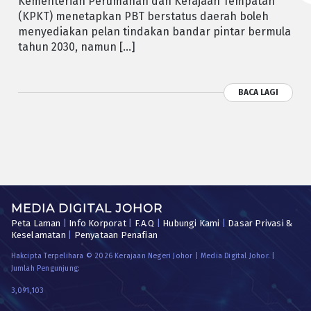
Kementerian Perumahan dan Kerajaan Tempatan
(KPKT) menetapkan PBT berstatus daerah boleh
menyediakan pelan tindakan bandar pintar bermula
tahun 2030, namun […]
BACA LAGI
MEDIA DIGITAL JOHOR
Peta Laman
|
Info Korporat
|
F.A.Q
|
Hubungi Kami
|
Dasar Privasi &
Keselamatan
|
Penyataan Penafian
Hakcipta Terpelihara © 2026 Kerajaan Negeri Johor | Media Digital Johor. |
Jumlah Pengunjung:
3,091,103