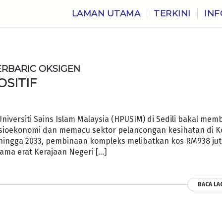
LAMAN UTAMA
TERKINI
INF
ERBARIC OKSIGEN
OSITIF
iversiti Sains Islam Malaysia (HPUSIM) di Sedili bakal mem
sioekonomi dan memacu sektor pelancongan kesihatan di K
sehingga 2033, pembinaan kompleks melibatkan kos RM938 ju
ama erat Kerajaan Negeri […]
BACA LA