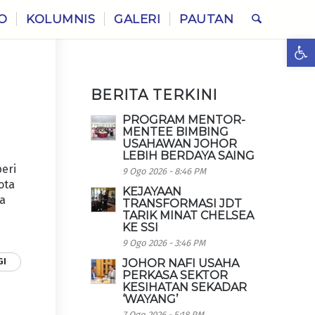
O
KOLUMNIS
GALERI
PAUTAN
Ope
BERITA TERKINI
PROGRAM MENTOR-
MENTEE BIMBING
USAHAWAN JOHOR
LEBIH BERDAYA SAING
beri
9 Ogo 2026 - 8:46 PM
ota
KEJAYAAN
ta
TRANSFORMASI JDT
TARIK MINAT CHELSEA
KE SSI
9 Ogo 2026 - 3:46 PM
GI
JOHOR NAFI USAHA
PERKASA SEKTOR
KESIHATAN SEKADAR
‘WAYANG’
7 Ogo 2026 - 5:18 PM