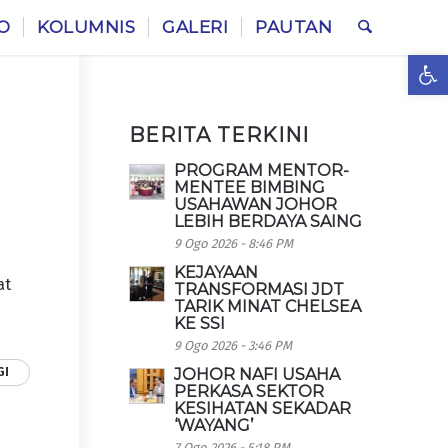
O
KOLUMNIS
GALERI
PAUTAN
Ope
BERITA TERKINI
PROGRAM MENTOR-
MENTEE BIMBING
USAHAWAN JOHOR
LEBIH BERDAYA SAING
9 Ogo 2026 - 8:46 PM
KEJAYAAN
at
TRANSFORMASI JDT
TARIK MINAT CHELSEA
KE SSI
9 Ogo 2026 - 3:46 PM
GI
JOHOR NAFI USAHA
PERKASA SEKTOR
KESIHATAN SEKADAR
‘WAYANG’
7 Ogo 2026 - 5:18 PM