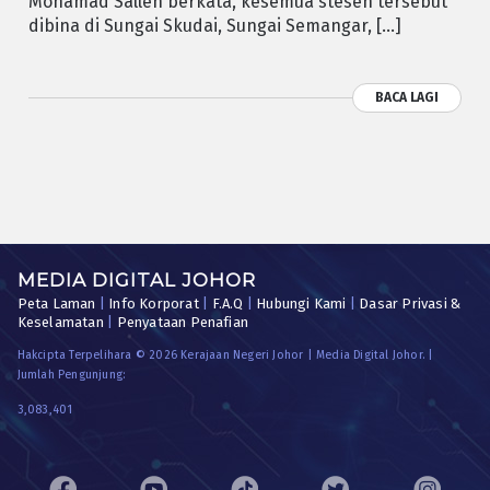
Mohamad Salleh berkata, kesemua stesen tersebut
dibina di Sungai Skudai, Sungai Semangar, […]
BACA LAGI
MEDIA DIGITAL JOHOR
Peta Laman
|
Info Korporat
|
F.A.Q
|
Hubungi Kami
|
Dasar Privasi &
Keselamatan
|
Penyataan Penafian
Hakcipta Terpelihara © 2026 Kerajaan Negeri Johor | Media Digital Johor. |
Jumlah Pengunjung:
3,083,401