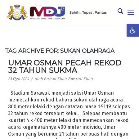
Ope
TAG ARCHIVE FOR:
SUKAN OLAHRAGA
UMAR OSMAN PECAH REKOD
32 TAHUN SUKMA
/
23 Ogo 2024
oleh
Farhan Khair Fawazul Khair
Stadium Sarawak menjadi saksi Umar Osman
memecahkan rekod baharu sukan olahraga acara
800 meter lelaki dengan catatan masa 1:51.19 selepas
32 tahun rekod tersebut kekal. Selepas membantu
kuartet 4 x 400 meter lelaki dan memecahkan rekod
acara kegemarannya 400 meter individu, Umar
Osman yang berumur 21 tahun berpuas hati dengan