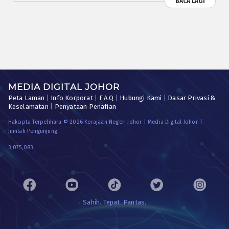
BACA LAGI
MEDIA DIGITAL JOHOR
Peta Laman
|
Info Korporat
|
F.A.Q
|
Hubungi Kami
|
Dasar Privasi &
Keselamatan
|
Penyataan Penafian
Hakcipta Terpelihara © 2026 Kerajaan Negeri Johor | Media Digital Johor. |
Jumlah Pengunjung:
3,075,083
Sahih. Tepat. Pantas.