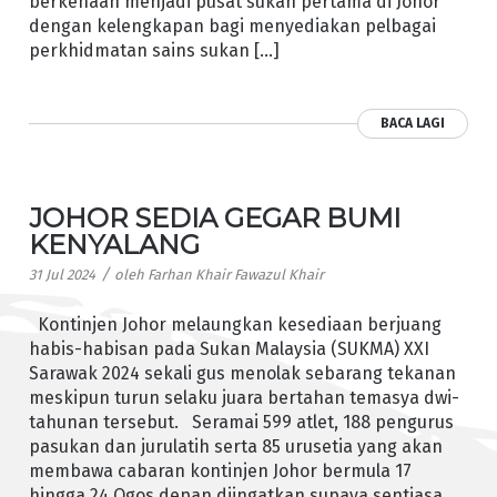
berkenaan menjadi pusat sukan pertama di Johor
dengan kelengkapan bagi menyediakan pelbagai
perkhidmatan sains sukan […]
BACA LAGI
JOHOR SEDIA GEGAR BUMI
KENYALANG
/
31 Jul 2024
oleh
Farhan Khair Fawazul Khair
Kontinjen Johor melaungkan kesediaan berjuang
habis-habisan pada Sukan Malaysia (SUKMA) XXI
Sarawak 2024 sekali gus menolak sebarang tekanan
meskipun turun selaku juara bertahan temasya dwi-
tahunan tersebut. Seramai 599 atlet, 188 pengurus
pasukan dan jurulatih serta 85 urusetia yang akan
membawa cabaran kontinjen Johor bermula 17
hingga 24 Ogos depan diingatkan supaya sentiasa