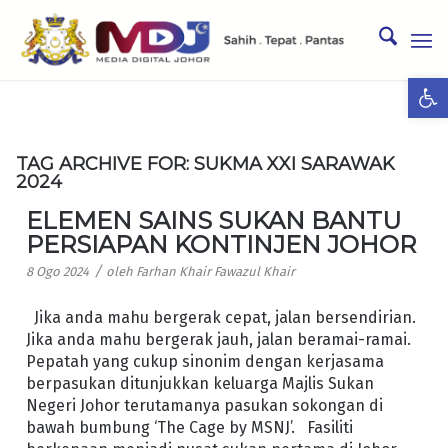
Ope
TAG ARCHIVE FOR:
SUKMA XXI SARAWAK
2024
ELEMEN SAINS SUKAN BANTU
PERSIAPAN KONTINJEN JOHOR
/
8 Ogo 2024
oleh
Farhan Khair Fawazul Khair
Jika anda mahu bergerak cepat, jalan bersendirian.
Jika anda mahu bergerak jauh, jalan beramai-ramai.
Pepatah yang cukup sinonim dengan kerjasama
berpasukan ditunjukkan keluarga Majlis Sukan
Negeri Johor terutamanya pasukan sokongan di
bawah bumbung ‘The Cage by MSNJ’. Fasiliti