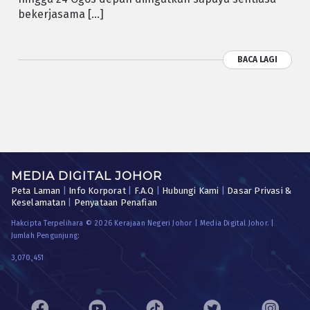
bekerjasama […]
BACA LAGI
MEDIA DIGITAL JOHOR
Peta Laman
|
Info Korporat
|
F.A.Q
|
Hubungi Kami
|
Dasar Privasi &
Keselamatan
|
Penyataan Penafian
Hakcipta Terpelihara © 2026 Kerajaan Negeri Johor | Media Digital Johor. |
Jumlah Pengunjung:
3,070,451