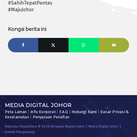
#SahihTepatPantas
#MajuJohor
Kongsi berita ini
MEDIA DIGITAL JOHOR
Peta Laman
|
Info Korporat
|
F.A.Q
|
Hubungi Kami
|
Dasar Privasi &
Keselamatan
|
Penyataan Penafian
Hakcipta Terpelihara © 2026 Kerajaan Negeri Johor | Media Digital Johor. |
Jumlah Pengunjung: