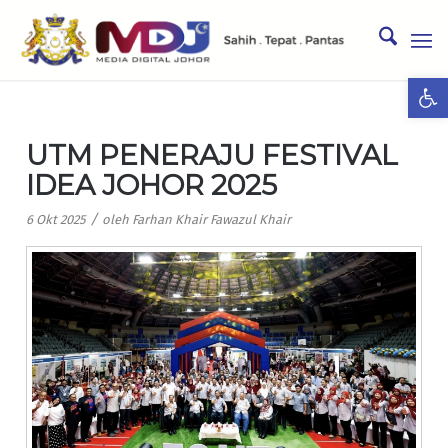
Ope
UTM PENERAJU FESTIVAL
IDEA JOHOR 2025
/
6 Okt 2025
oleh
Farhan Khair Fawazul Khair