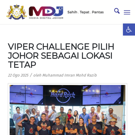
Ope
VIPER CHALLENGE PILIH
JOHOR SEBAGAI LOKASI
TETAP
/
22 Ogo 2025
oleh
Muhammad Imran Mohd Razib