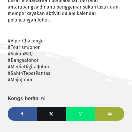
besar menawarkan pengalaman bertaraf
antarabangsa dinanti penggemar sukan lasak dan
memperkayakan aktiviti dalam kalendar
pelancongan Johor.
#ViperChallenge
#TourismJohor
#SukanMDJ
#BangsaJohor
#MediaDigitalJohor
#SahihTepatPantas
#MajuJohor
Kongsi berita ini