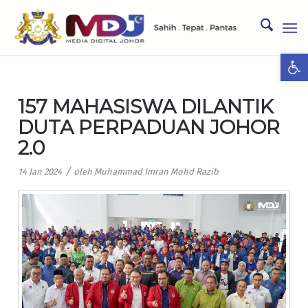
Ope
157 MAHASISWA DILANTIK
DUTA PERPADUAN JOHOR
2.0
/
14 Jan 2024
oleh
Muhammad Imran Mohd Razib