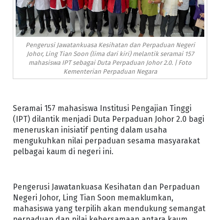
Pengerusi Jawatankuasa Kesihatan dan Perpaduan Negeri
Johor, Ling Tian Soon (lima dari kiri) melantik seramai 157
mahasiswa IPT sebagai Duta Perpaduan Johor 2.0. | Foto
Kementerian Perpaduan Negara
Seramai 157 mahasiswa Institusi Pengajian Tinggi
(IPT) dilantik menjadi Duta Perpaduan Johor 2.0 bagi
meneruskan inisiatif penting dalam usaha
mengukuhkan nilai perpaduan sesama masyarakat
pelbagai kaum di negeri ini.
Pengerusi Jawatankuasa Kesihatan dan Perpaduan
Negeri Johor, Ling Tian Soon memaklumkan,
mahasiswa yang terpilih akan mendukung semangat
perpaduan dan nilai kebersamaan antara kaum