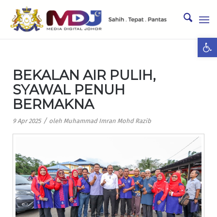
Ope
BEKALAN AIR PULIH,
SYAWAL PENUH
BERMAKNA
/
9 Apr 2025
oleh
Muhammad Imran Mohd Razib